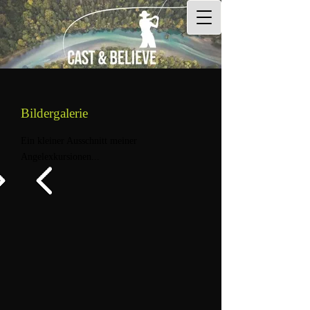
Bildergalerie
Ein kleiner Ausschnitt meiner
Angelexkursionen...