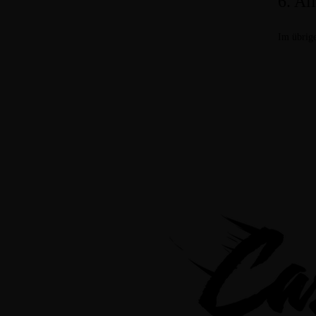
6. Al
Im übrige