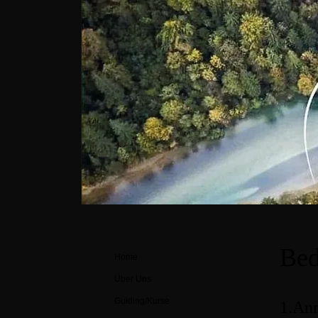
Bed
Home
Über Uns
Guiding/Kurse
1.An