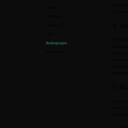
Kursgebü
Videos
Bei einer
Leihgerät
4. Ve
Gästebuch
Links
Die Gebüh
Bedingungen
Veranstal
Impressum
Übernach
exklusiv
Dieses ka
berechnet
5. Ha
Die Teiln
Wasser u
Jugendlic