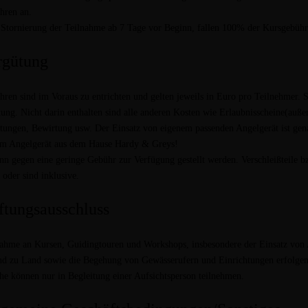
hren an.
 Stornierung der Teilnahme ab 7 Tage vor Beginn, fallen 100% der Kursgebühr
rgütung
ren sind im Voraus zu entrichten und gelten jeweils in Euro pro Teilnehmer. S
tung. Nicht darin enthalten sind alle anderen Kosten wie Erlaubnisscheine(auß
tungen, Bewirtung usw. Der Einsatz von eigenem passenden Angelgerät ist ge
em Angelgerät aus dem Hause Hardy & Greys!
nn gegen eine geringe Gebühr zur Verfügung gestellt werden. Verschleißteile
 oder sind inklusive.
ftungsausschluss
ahme an Kursen, Guidingtouren und Workshops, insbesondere der Einsatz von 
nd zu Land sowie die Begehung von Gewässerufern und Einrichtungen erfolgen 
he können nur in Begleitung einer Aufsichtsperson teilnehmen.