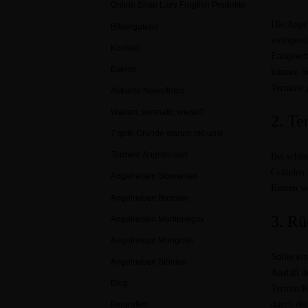
Online Shop Lazy Frogfish Produkte
Die Angel
Bildergalerie
zwingend
Kontakt
Entsprech
Events
können be
Termine g
Aktuelle News/Infos
Warum, weshalb, wieso?
2. T
7 gute Gründe warum mit uns!
Termine Angelreisen
Bei schle
Gründen 
Angelreisen Slowenien
Kosten w
Angelreisen Bosnien
3. Rü
Angelreisen Montenegro
Angelreisen Mongolei
Sollte ei
Angelreisen Sibirien
Ausfall d
Blog
Termin/K
durch den
Biografien