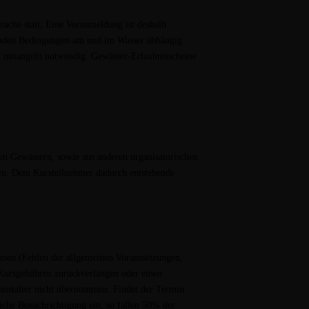
ache statt, Eine Voranmeldung ist deshalb
renden Bedingungen am und im Wasser abhängig.
zum mitangeln notwendig. Gewässer-Erlaubnisscheine
en Gewässern, sowie aus anderen organisatorischen
n. Dem Kursteilnehmer dadurch entstehende
nnen (Fehlen der allgemeinen Voraussetzungen,
n Kursgebühren zurückverlangen oder einen
anstalter nicht übernommen. Findet der Termin
liche Benachrichtigung ein, so fallen 50% der