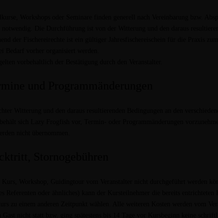
kurse, Workshops oder Seminare finden generell nach Vereinbarung bzw. Abspr
 notwendig. Die Durchführung ist von der Witterung und den daraus resultie
end der Fischereirechte ist ein gültiger Jahresfischereischein für die Praxis 
i Bedarf vorher organisiert werden.
elten vorbehaltlich der Bestätigung durch den Veranstalter.
ermine und Programmänderungen
chter Witterung und den daraus resultierenden Bedingungen an den verschieden
behält sich Lazy Frogfish vor, Termin- oder Programmänderungen vorzunehme
erden nicht übernommen.
cktritt, Stornogebühren
n Kurs, Workshop, Guidingtour vom Veranstalter nicht durchgeführt werden kö
es Referenten oder ähnliches) kann der Kursteilnehmer die bereits entrichtete
urs zu einem anderen Zeitpunkt wählen. Alle weiteren Kosten werden vom Ver
 Gast nicht statt bzw. ging spätestens bis 14 Tage vor Kursbeginn keine schrift